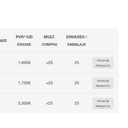
PVR*/UD
MULT.
ENVASES /
DAD
ENVASE
COMPRA
EMBALAJE
FICHA DE
1,600€
×25
25
PRODUCTO
FICHA DE
1,700€
×25
25
PRODUCTO
FICHA DE
3,300€
×25
25
PRODUCTO