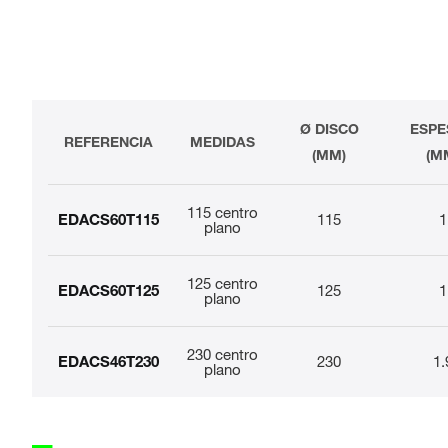
Ø DISCO
ESPE
REFERENCIA
MEDIDAS
(MM)
(M
115 centro
EDACS60T115
115
1
plano
125 centro
EDACS60T125
125
1
plano
230 centro
EDACS46T230
230
1.
plano