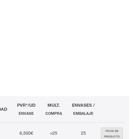
PVR*/UD
MULT.
ENVASES /
DAD
ENVASE
COMPRA
EMBALAJE
FICHA DE
6,500€
×25
25
PRODUCTO