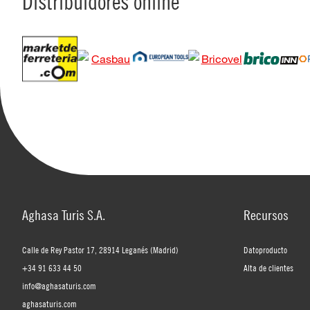
Distribuidores online
Aghasa Turis S.A.
Recursos
Calle de Rey Pastor 17, 28914 Leganés (Madrid)
Datoproducto
+34 91 633 44 50
Alta de clientes
info@aghasaturis.com
aghasaturis.com