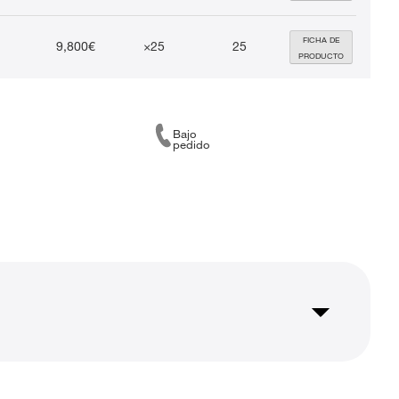
FICHA DE
9,800€
×25
25
PRODUCTO
Bajo
pedido