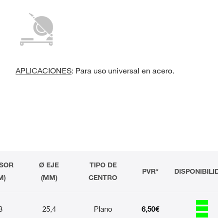
APLICACIONES
: Para uso universal en acero.
SOR
Ø EJE
TIPO DE
PVR*
DISPONIBILI
M)
(MM)
CENTRO
8
25,4
Plano
6,50€