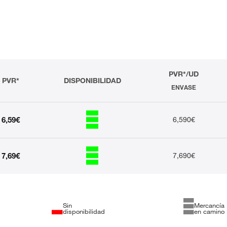
PVR*/UD
PVR*
DISPONIBILIDAD
ENVASE
6,59€
6,590€
7,69€
7,690€
Sin
Mercancía
disponibilidad
en camino