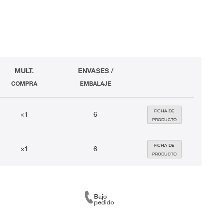
MULT.
ENVASES /
COMPRA
EMBALAJE
FICHA DE
×1
6
PRODUCTO
FICHA DE
×1
6
PRODUCTO
Bajo
pedido