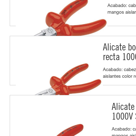
Acabado: cab
mangos aislan
Alicate b
recta 100
Acabado: cabe
aislantes color r
Alicate
1000V 
Acabado: c
mangos aisl