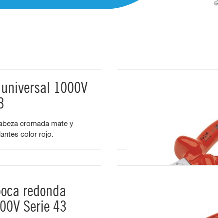
 universal 1000V
3
abeza cromada mate y
antes color rojo.
boca redonda
00V Serie 43