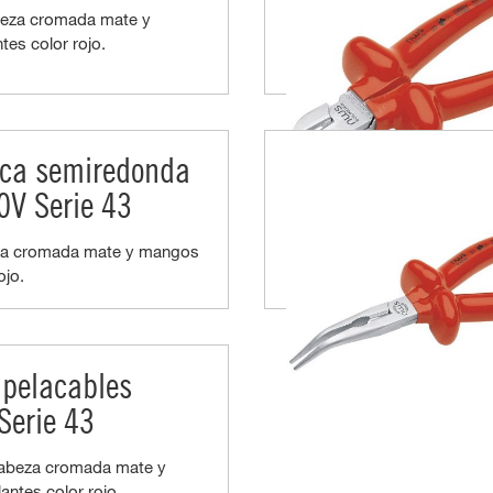
eza cromada mate y
tes color rojo.
oca semiredonda
0V Serie 43
za cromada mate y mangos
ojo.
 pelacables
Serie 43
abeza cromada mate y
antes color rojo.