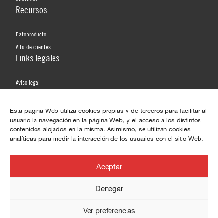
Recursos
Datoproducto
Alta de clientes
Links legales
Aviso legal
Política de privacidad
Política de privacidad de redes sociales
Esta página Web utiliza cookies propias y de terceros para facilitar al
usuario la navegación en la página Web, y el acceso a los distintos
Política de cookies
contenidos alojados en la misma. Asimismo, se utilizan cookies
analíticas para medir la interacción de los usuarios con el sitio Web.
Redes sociales
WhatsApp
Aceptar
Facebook
Denegar
Twitter / X
YouTube
Ver preferencias
LinkedIn