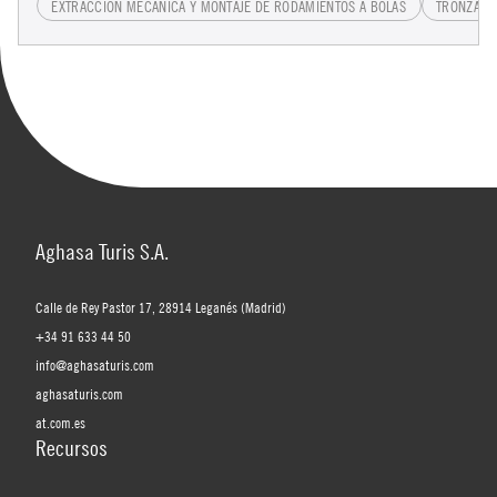
EXTRACCIÓN MECÁNICA Y MONTAJE DE RODAMIENTOS A BOLAS
TRONZATU
Aghasa Turis S.A.
Calle de Rey Pastor 17, 28914 Leganés (Madrid)
+34 91 633 44 50
info@aghasaturis.com
aghasaturis.com
at.com.es
Recursos