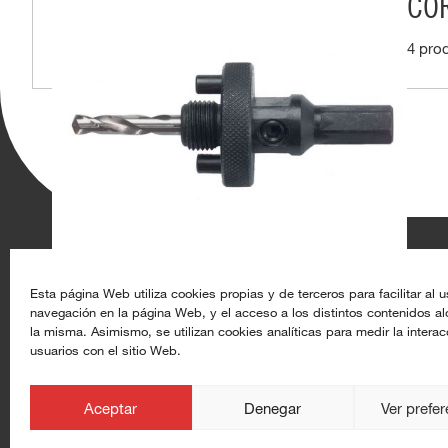
CO
4 pro
Aghasa Turis S.A.
Recursos
Esta página Web utiliza cookies propias y de terceros para facilitar al u
navegación en la página Web, y el acceso a los distintos contenidos a
Calle de Rey Pastor 17, 28914 Leganés (Madrid)
Datoproducto
la misma. Asimismo, se utilizan cookies analíticas para medir la interac
usuarios con el sitio Web.
+34 91 633 44 50
Alta de clientes
info@aghasaturis.com
aghasaturis.com
Aceptar
Denegar
Ver prefe
at.com.es