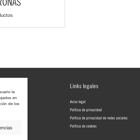
RONAS
ductos
Links legales
suario la
lojados en
Aviso legal
ción de los
Política de privacidad
Política de privacidad de redes sociales
Política de cookies
rencias