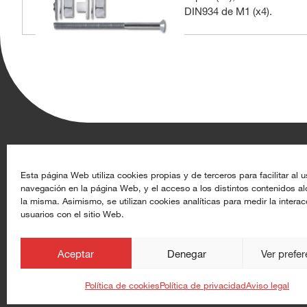
DIN934 de M1 (x4).
Aghasa Turis S.A.
Recursos
Esta página Web utiliza cookies propias y de terceros para facilitar al u
navegación en la página Web, y el acceso a los distintos contenidos a
Calle de Rey Pastor 17, 28914 Leganés (Madrid)
Datoproducto
la misma. Asimismo, se utilizan cookies analíticas para medir la interac
usuarios con el sitio Web.
+34 91 633 44 50
Alta de clientes
info@aghasaturis.com
aghasaturis.com
Aceptar
Denegar
Ver prefe
at.com.es
Política de cookies
Política de privacidad
Aviso legal