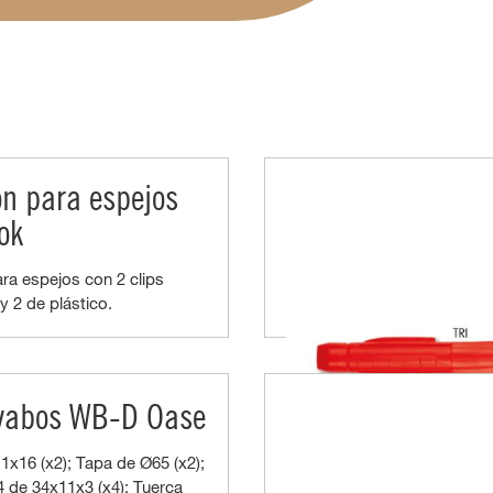
ón para espejos
ok
ara espejos con 2 clips
y 2 de plástico.
avabos WB-D Oase
16 (x2); Tapa de Ø65 (x2);
4 de 34x11x3 (x4); Tuerca