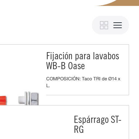
Fijación para lavabos
WB-B Oase
COMPOSICIÓN: Taco TRI de Ø14 x
L.
Espárrago ST-
RG