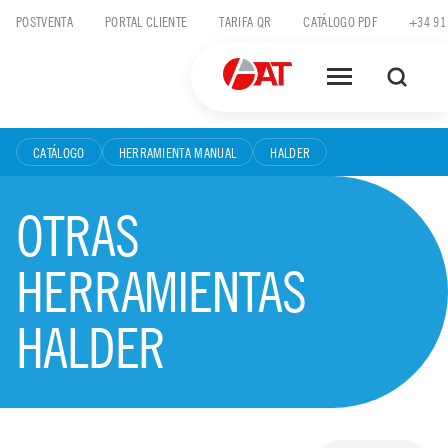
Skip
POSTVENTA
PORTAL CLIENTE
TARIFA QR
CATÁLOGO PDF
+34 91
to
content
CATÁLOGO
HERRAMIENTA MANUAL
HALDER
OTRAS
HERRAMIENTAS
HALDER