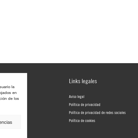
Links legales
suario la
lojados en
Aviso legal
ción de los
Política de privacidad
Política de privacidad de redes sociales
Política de cookies
rencias