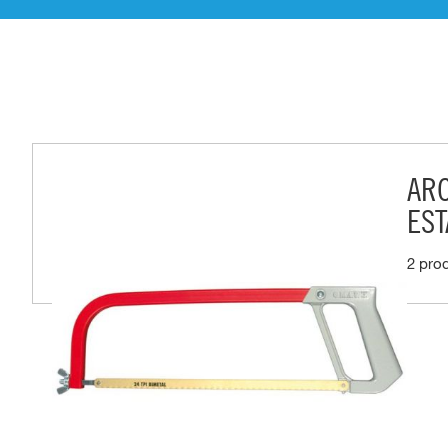
ARC
ES
2 pro