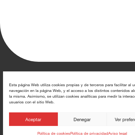
Aghasa Turis S.A.
Recursos
Esta página Web utiliza cookies propias y de terceros para facilitar al u
navegación en la página Web, y el acceso a los distintos contenidos a
Calle de Rey Pastor 17, 28914 Leganés (Madrid)
Datoproducto
la misma. Asimismo, se utilizan cookies analíticas para medir la interac
usuarios con el sitio Web.
+34 91 633 44 50
Alta de clientes
info@aghasaturis.com
aghasaturis.com
Aceptar
Denegar
Ver prefe
at.com.es
Política de cookies
Política de privacidad
Aviso legal