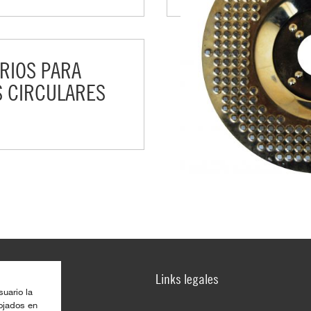
RIOS PARA
S CIRCULARES
Links legales
suario la
lojados en