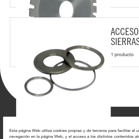
ACCESO
SIERRA
1 producto
Aghasa Turis S.A.
Recursos
Esta página Web utiliza cookies propias y de terceros para facilitar al u
navegación en la página Web, y el acceso a los distintos contenidos a