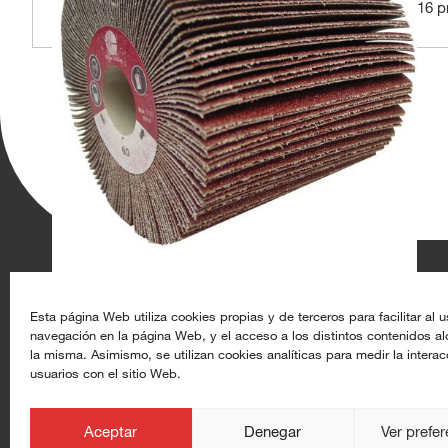
16 p
Aghasa Turis S.A.
Recursos
Esta página Web utiliza cookies propias y de terceros para facilitar al u
navegación en la página Web, y el acceso a los distintos contenidos a
Calle de Rey Pastor 17, 28914 Leganés (Madrid)
Datoproducto
la misma. Asimismo, se utilizan cookies analíticas para medir la interac
usuarios con el sitio Web.
+34 91 633 44 50
Alta de clientes
info@aghasaturis.com
aghasaturis.com
Aceptar
Denegar
Ver prefe