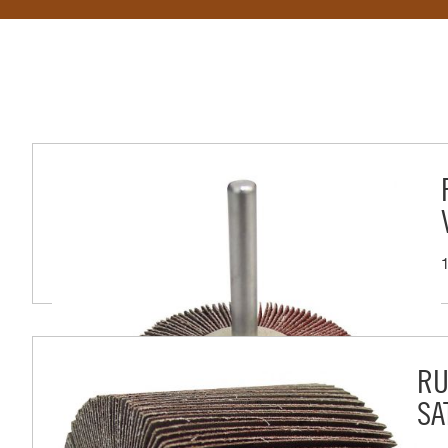
RU
SA