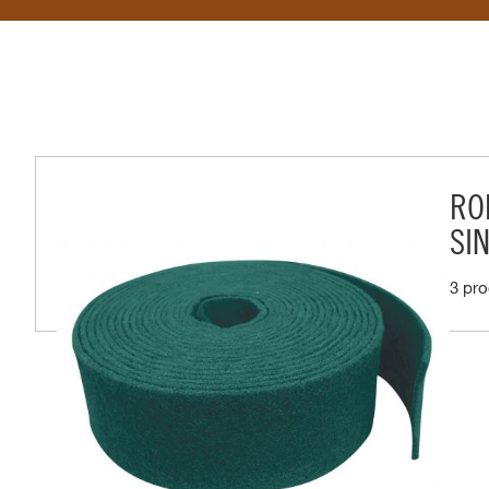
RO
SI
3 pr