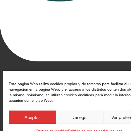
Aghasa Turis S.A.
Recursos
Esta página Web utiliza cookies propias y de terceros para facilitar al u
navegación en la página Web, y el acceso a los distintos contenidos a
Calle de Rey Pastor 17, 28914 Leganés (Madrid)
Datoproducto
la misma. Asimismo, se utilizan cookies analíticas para medir la interac
usuarios con el sitio Web.
+34 91 633 44 50
Alta de clientes
info@aghasaturis.com
aghasaturis.com
Aceptar
Denegar
Ver prefe
at.com.es
Política de cookies
Política de privacidad
Aviso legal