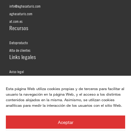
info@aghasaturis.com
aghasaturis.com
at.com.es
Recursos
Datoproducto
Alta de clientes
Links legales
Aviso legal
Política de privacidad
Política de privacidad de redes sociales
Esta página Web utiliza cookies propias y de terceros para facilitar al
usuario la navegación en la página Web, y el acceso a los distintos
Política de cookies
contenidos alojados en la misma. Asimismo, se utilizan cookies
analíticas para medir la interacción de los usuarios con el sitio Web.
Redes sociales
WhatsApp
Aceptar
Facebook