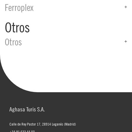
Ferroplex
+
Otros
Otros
+
Aghasa Turis S.A.
Calle de Rey Pastor 17, 28914 Leganés (Madrid)
+34 91 633 44 50