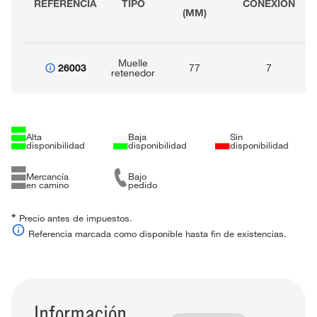
REFERENCIA
TIPO
CONEXIÓN
(MM)
Muelle
26003
77
7
retenedor
Alta
Baja
Sin
disponibilidad
disponibilidad
disponibilidad
Mercancía
Bajo
en camino
pedido
*
Precio antes de impuestos.
Referencia marcada como disponible hasta fin de existencias.
Información