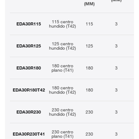
(MM)
115 centro
EDA30R115
115
3
2
hundido (T42)
125 centro
EDA30R125
125
3
2
hundido (T42)
180 centro
EDA30R180
180
3
2
plano (T41)
180 centro
EDA30R180T42
180
3
2
hundido (T42)
230 centro
EDA30R230
230
3
2
hundido (T42)
230 centro
EDA30R230T41
230
3
2
plano (T41)