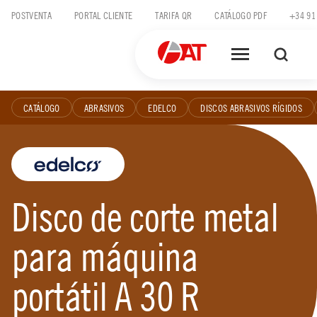
Skip
POSTVENTA
PORTAL CLIENTE
TARIFA QR
CATÁLOGO PDF
+34 91
to
content
CATÁLOGO
ABRASIVOS
EDELCO
DISCOS ABRASIVOS RÍGIDOS
Disco de corte metal
para máquina
portátil A 30 R