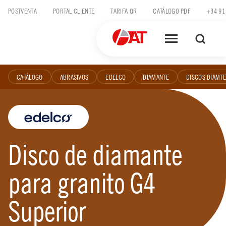
Skip
POSTVENTA
PORTAL CLIENTE
TARIFA QR
CATÁLOGO PDF
+34 91
to
content
CATÁLOGO
ABRASIVOS
EDELCO
DIAMANTE
DISCOS DIAMTE
Disco de diamante
para granito G4
Superior