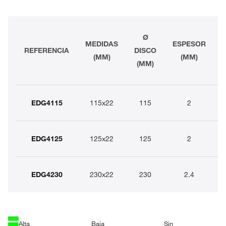
Ø
MEDIDAS
ESPESOR
REFERENCIA
DISCO
(MM)
(MM)
(MM)
EDG4115
115x22
115
2
2
EDG4125
125x22
125
2
2
EDG4230
230x22
230
2.4
2
Alta
Baja
Sin