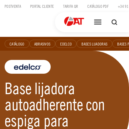
Skip
POSTVENTA
PORTAL CLIENTE
TARIFA QR
CATÁLOGO PDF
+34 91
to
content
CATÁLOGO
ABRASIVOS
EDELCO
BASES LIJADORAS
BASES 
Base lijadora
autoadherente con
espiga para