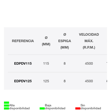
Ø
VELOCIDAD
Ø
REFERENCIA
ESPIGA
MÁX.
PV
(MM)
(MM)
(R.P.M.)
EDPDV115
115
8
4500
7,
EDPDV125
125
8
4500
8,
Alta
Baja
Sin
disponibilidad
disponibilidad
disponibilidad