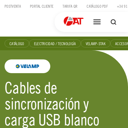
Skip
POSTVENTA
PORTAL CLIENTE
TARIFA QR
CATÁLOGO PDF
+34 91
to
content
CATÁLOGO
ELECTRICIDAD / TECNOLOGÍA
VELAMP-STAK
ACCESOR
Cables de
sincronización y
carga USB blanco