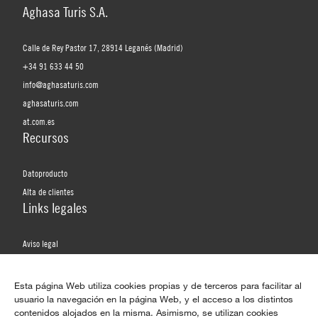
Aghasa Turis S.A.
Calle de Rey Pastor 17, 28914 Leganés (Madrid)
+34 91 633 44 50
info@aghasaturis.com
aghasaturis.com
at.com.es
Recursos
Datoproducto
Alta de clientes
Links legales
Aviso legal
Política de privacidad
Política de privacidad de redes sociales
Esta página Web utiliza cookies propias y de terceros para facilitar al
usuario la navegación en la página Web, y el acceso a los distintos
Política de cookies
contenidos alojados en la misma. Asimismo, se utilizan cookies