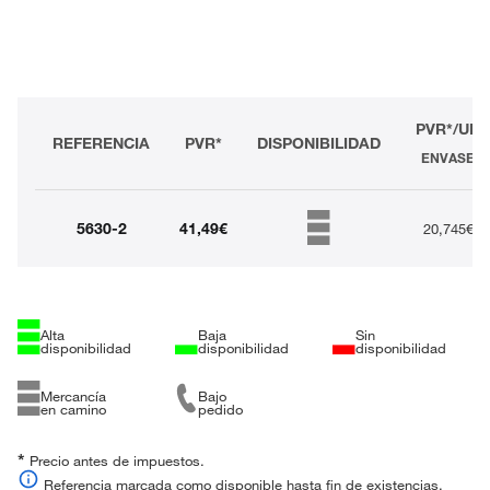
PVR*/UD
REFERENCIA
PVR*
DISPONIBILIDAD
ENVASE
5630-2
41,49€
20,745€
Alta
Baja
Sin
disponibilidad
disponibilidad
disponibilidad
Mercancía
Bajo
en camino
pedido
*
Precio antes de impuestos.
Referencia marcada como disponible hasta fin de existencias.