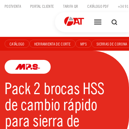
Skip
POSTVENTA
PORTAL CLIENTE
TARIFA QR
CATÁLOGO PDF
+34 91
to
content
CATÁLOGO
HERRAMIENTA DE CORTE
MPS
SIERRAS DE CORONA
Pack 2 brocas HSS
de cambio rápido
para sierra de