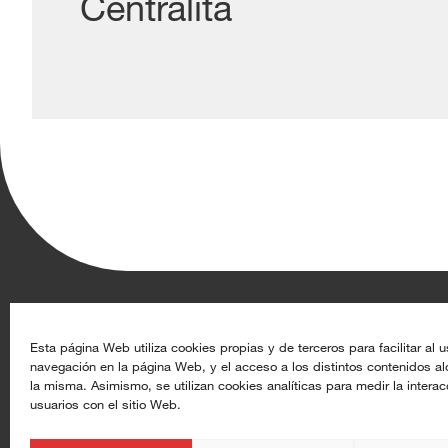
Centralita
Aghasa Turis S.A.
Recursos
Esta página Web utiliza cookies propias y de terceros para facilitar al u
navegación en la página Web, y el acceso a los distintos contenidos a
Calle de Rey Pastor 17, 28914 Leganés (Madrid)
Datoproducto
la misma. Asimismo, se utilizan cookies analíticas para medir la interac
usuarios con el sitio Web.
+34 91 633 44 50
Alta de clientes
info@aghasaturis.com