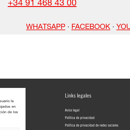
+34 91 468 43 00
WHATSAPP
·
FACEBOOK
·
YO
Links legales
suario la
lojados en
Aviso legal
ción de los
Política de privacidad
Política de privacidad de redes sociales