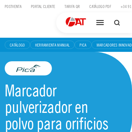
Skip
POSTVENTA
PORTAL CLIENTE
TARIFA QR
CATÁLOGO PDF
+34 91
to
content
CATÁLOGO
HERRAMIENTA MANUAL
PICA
MARCADORES INNOVAD
Marcador
pulverizador en
polvo para orificios