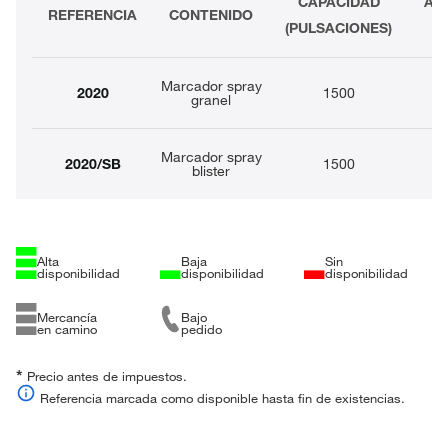
CAPACIDAD
AL
REFERENCIA
CONTENIDO
(PULSACIONES)
Marcador spray
2020
1500
granel
Marcador spray
2020/SB
1500
blister
Alta
Baja
Sin
disponibilidad
disponibilidad
disponibilidad
Mercancía
Bajo
en camino
pedido
*
Precio antes de impuestos.
Referencia marcada como disponible hasta fin de existencias.