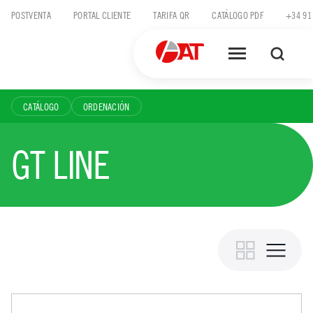
Skip
POSTVENTA
PORTAL CLIENTE
TARIFA QR
CATÁLOGO PDF
+34 91
to
content
CATÁLOGO
ORDENACIÓN
GT LINE