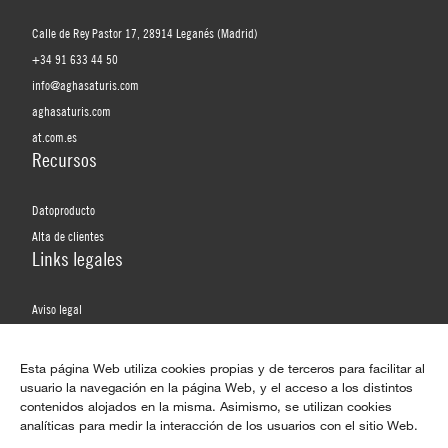
Calle de Rey Pastor 17, 28914 Leganés (Madrid)
+34 91 633 44 50
info@aghasaturis.com
aghasaturis.com
at.com.es
Recursos
Datoproducto
Alta de clientes
Links legales
Aviso legal
Política de privacidad
Política de privacidad de redes sociales
Esta página Web utiliza cookies propias y de terceros para facilitar al
usuario la navegación en la página Web, y el acceso a los distintos
Política de cookies
contenidos alojados en la misma. Asimismo, se utilizan cookies
Redes sociales
analíticas para medir la interacción de los usuarios con el sitio Web.