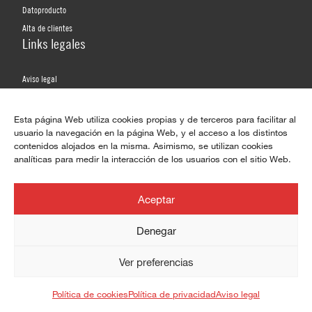
Datoproducto
Alta de clientes
Links legales
Aviso legal
Política de privacidad
Política de privacidad de redes sociales
Esta página Web utiliza cookies propias y de terceros para facilitar al
usuario la navegación en la página Web, y el acceso a los distintos
Política de cookies
contenidos alojados en la misma. Asimismo, se utilizan cookies
analíticas para medir la interacción de los usuarios con el sitio Web.
Redes sociales
WhatsApp
Aceptar
Facebook
Denegar
Twitter / X
YouTube
Ver preferencias
LinkedIn
¿En qué puedo ayudarte?
Instagram
Política de cookies
Política de privacidad
Aviso legal