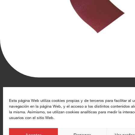
Aghasa Turis S.A.
Recursos
Esta página Web utiliza cookies propias y de terceros para facilitar al u
navegación en la página Web, y el acceso a los distintos contenidos a
Calle de Rey Pastor 17, 28914 Leganés (Madrid)
Datoproducto
la misma. Asimismo, se utilizan cookies analíticas para medir la interac
usuarios con el sitio Web.
+34 91 633 44 50
Alta de clientes
info@aghasaturis.com
aghasaturis.com
Aceptar
Denegar
Ver prefe