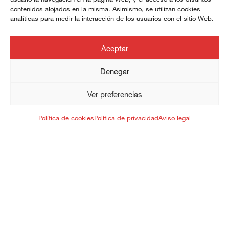
adicional:
contenidos alojados en la misma. Asimismo, se utilizan cookies
analíticas para medir la interacción de los usuarios con el sitio Web.
Aceptar
Denegar
Ver preferencias
Contactar con el servicio de Atención
¿En qué puedo ayudarte?
Política de cookies
Política de privacidad
Aviso legal
al cliente
Encontrar un distribuidor
Distribuidores online