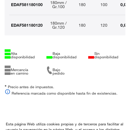
180mm /
EDAF581180100
180
100
0,98
Gr.100
180mm /
EDAF581180120
180
120
0,98
Gr.120
Alta
Baja
Sin
disponibilidad
disponibilidad
disponibilidad
Mercancía
Bajo
en camino
pedido
*
Precio antes de impuestos.
Referencia marcada como disponible hasta fin de existencias.
Información
Esta página Web utiliza cookies propias y de terceros para facilitar al
usuario la navegación en la página Web, y el acceso a los distintos