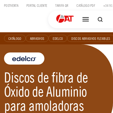
Skip
POSTVENTA
PORTAL CLIENTE
TARIFA QR
CATÁLOGO PDF
+34 91
to
content
CATÁLOGO
ABRASIVOS
EDELCO
DISCOS ABRASIVOS FLEXIBLES
Discos de fibra de
Óxido de Aluminio
para amoladoras