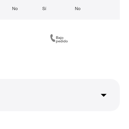
No
Sí
No
No
Bajo
pedido