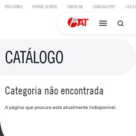
Skip
PÓS-VENDA
PORTAL CLIENTE
TARIFA QR
CATÁLOGO PDF
+34 91
to
content
CATÁLOGO
Categoria não encontrada
A página que procura está atualmente indisponível.