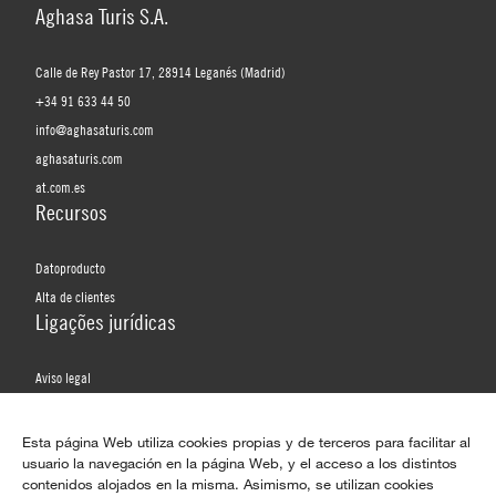
Aghasa Turis S.A.
Calle de Rey Pastor 17, 28914 Leganés (Madrid)
+34 91 633 44 50
info@aghasaturis.com
aghasaturis.com
at.com.es
Recursos
Datoproducto
Alta de clientes
Ligações jurídicas
Aviso legal
Política de privacidade
Política de privacidade das redes sociais
Esta página Web utiliza cookies propias y de terceros para facilitar al
usuario la navegación en la página Web, y el acceso a los distintos
Política de cookies
contenidos alojados en la misma. Asimismo, se utilizan cookies