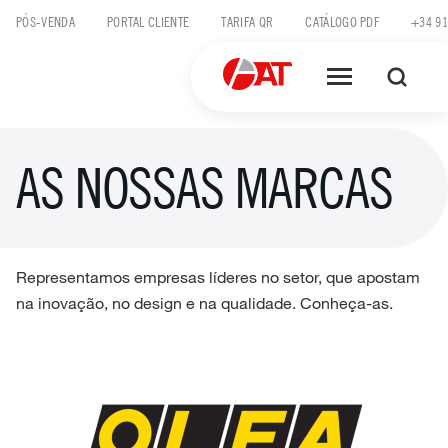
Skip
PÓS-VENDA
PORTAL CLIENTE
TARIFA QR
CATÁLOGO PDF
+34 91
to
content
AS NOSSAS MARCAS
Representamos empresas líderes no setor, que apostam
na inovação, no design e na qualidade. Conheça-as.