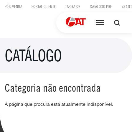
Skip
PÓS-VENDA
PORTAL CLIENTE
TARIFA QR
CATÁLOGO PDF
+34 91
to
content
CATÁLOGO
Categoria não encontrada
A página que procura está atualmente indisponível.