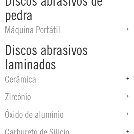
Discos abrasivos de
pedra
Máquina Portátil
+
Discos abrasivos
laminados
Cerâmica
+
Zircónio
+
Óxido de alumínio
+
Carbureto de Silício
+