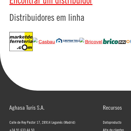
Distribuidores em linha
Aghasa Turis S.A.
Recursos
Calle de Rey Pastor 17, 28914 Leganés (Madrid)
Datoproducto
+34 91 633 44 50
Alta de clientes