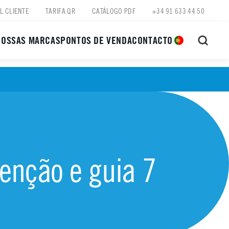
L CLIENTE
TARIFA QR
CATÁLOGO PDF
+34 91 633 44 50
NOSSAS MARCAS
PONTOS DE VENDA
CONTACTO
enção e guia 7