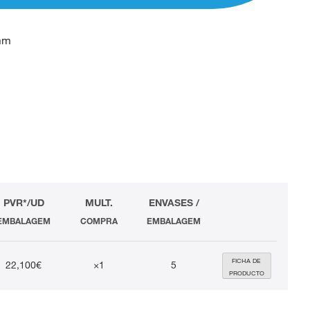
 mm
PVR*/UD
MULT.
ENVASES /
EMBALAGEM
COMPRA
EMBALAGEM
FICHA DE
22,100€
×1
5
PRODUCTO