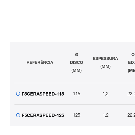
Ø
Ø
ESPESSURA
REFERÊNCIA
DISCO
EI
(MM)
(MM)
(M
115
1,2
22.
F5CERASPEED-115
125
1,2
22.
F5CERASPEED-125