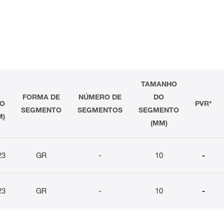
TAMANHO
FORMA DE
NÚMERO DE
DO
XO
PVR*
SEGMENTO
SEGMENTOS
SEGMENTO
M)
(MM)
23
GR
-
10
-
23
GR
-
10
-